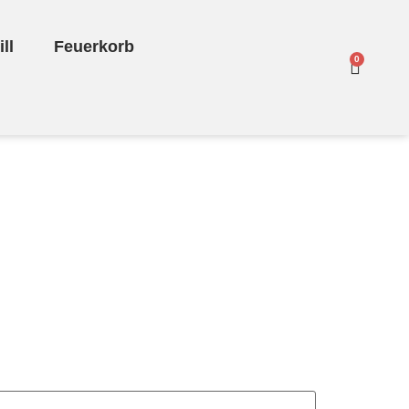
ll
Feuerkorb
0