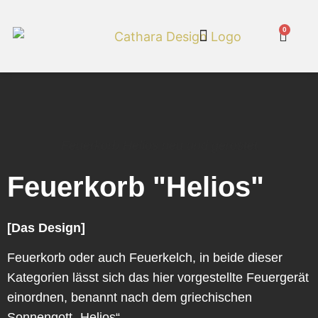
0
Cathara Shop
Feuerkorb Helios neu und gerostet
Feuerkorb "Helios"
[Das Design]
Feuerkorb oder auch Feuerkelch, in beide dieser
Kategorien lässt sich das hier vorgestellte Feuergerät
einordnen, benannt nach dem griechischen
Sonnengott „Helios“.