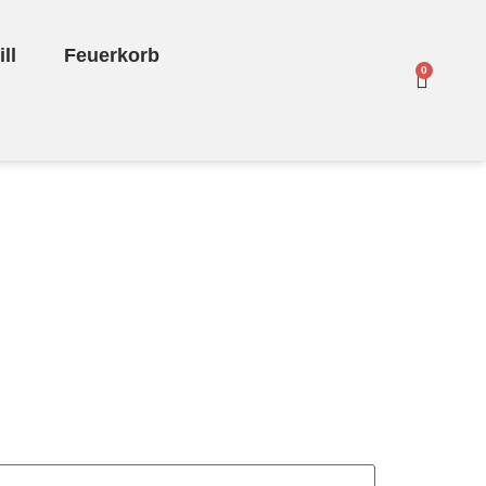
ll
Feuerkorb
0