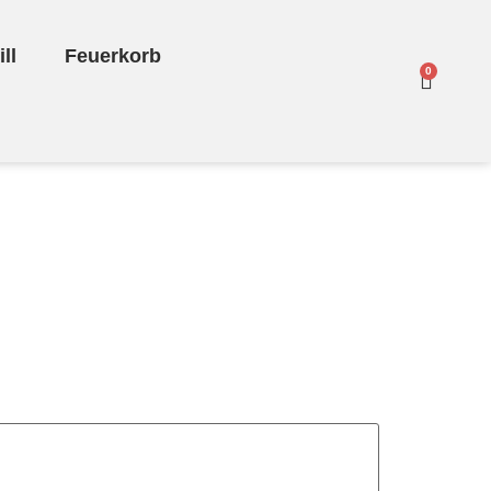
ll
Feuerkorb
0