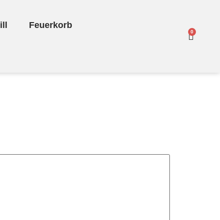
ll
Feuerkorb
0