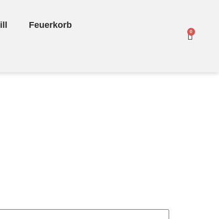
ll
Feuerkorb
0