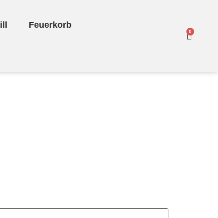
ll
Feuerkorb
0