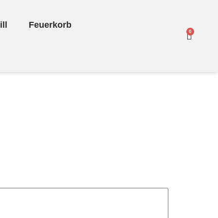
ll
Feuerkorb
0