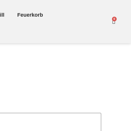
ll
Feuerkorb
0