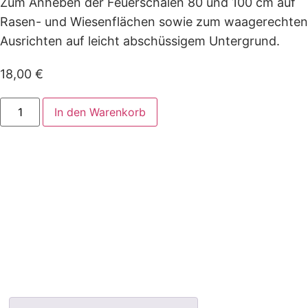
Zum Anheben der Feuerschalen 80 und 100 cm auf
Rasen- und Wiesenflächen sowie zum waagerechten
Ausrichten auf leicht abschüssigem Untergrund.
18,00
€
Stahlbolzensatz
In den Warenkorb
3
x
Ø
20
x
100
mm
Menge