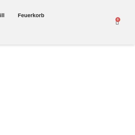
ll
Feuerkorb
0